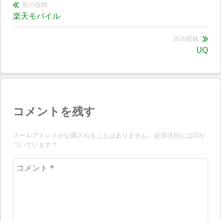
投
前の投稿
前
楽天モバイル
稿
の
ナ
投
次の投稿
次
UQ
稿:
ビ
の
ゲ
投
稿:
ー
シ
コメントを残す
ョ
メールアドレスが公開されることはありません。必須項目には印が
ン
ついています
*
コ
メ
ン
ト
*