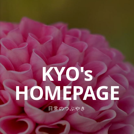
コ
ン
テ
ン
ツ
へ
ス
キ
ッ
KYO's
プ
HOMEPAGE
日常のつぶやき