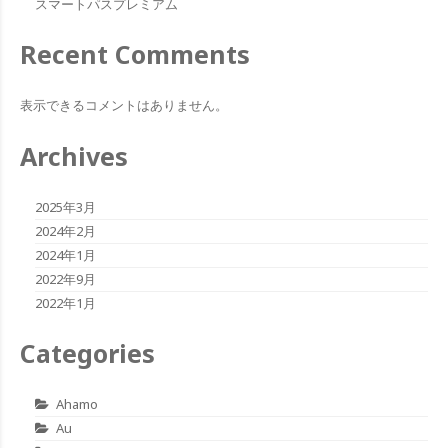
スマートパスプレミアム
Recent Comments
表示できるコメントはありません。
Archives
2025年3月
2024年2月
2024年1月
2022年9月
2022年1月
Categories
Ahamo
Au