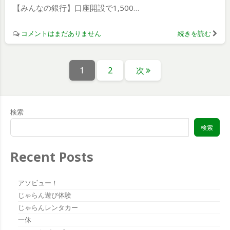
【みんなの銀行】口座開設で1,500…
コメントはまだありません
続きを読む
投
固
固
1
2
次
稿
定
定
ナ
ペ
ペ
ー
ー
ビ
検索
ジ
ジ
検索
ゲ
ー
Recent Posts
シ
アソビュー！
ョ
じゃらん遊び体験
ン
じゃらんレンタカー
一休