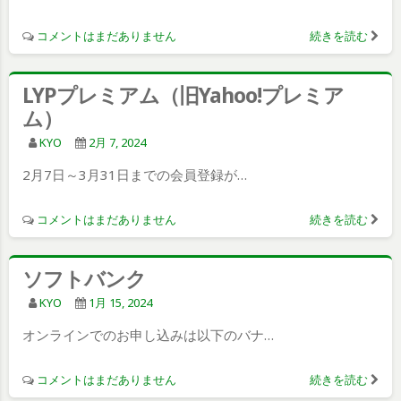
コメントはまだありません
続きを読む
LYPプレミアム（旧Yahoo!プレミア
ム）
KYO
2月 7, 2024
2月7日～3月31日までの会員登録が…
コメントはまだありません
続きを読む
ソフトバンク
KYO
1月 15, 2024
オンラインでのお申し込みは以下のバナ…
コメントはまだありません
続きを読む