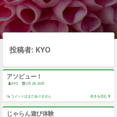
投稿者:
KYO
アソビュー！
KYO
3月 29, 2025
コメントはまだありません
続きを読む
じゃらん遊び体験