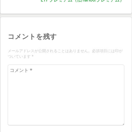
稿:
ビ
の
ゲ
投
稿:
ー
シ
コメントを残す
ョ
メールアドレスが公開されることはありません。必須項目には印が
ン
ついています
*
コ
メ
ン
ト
*