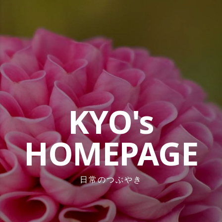
コ
ン
テ
ン
ツ
へ
ス
キ
ッ
KYO's
プ
HOMEPAGE
日常のつぶやき