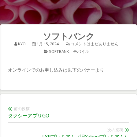
ソフトバンク
KYO
1月 15, 2024
コメントはまだありません
SOFTBANK
、
モバイル
オンラインでのお申し込みは以下のバナーより
投
前の投稿
前
タクシーアプリGO
稿
の
ナ
投
次の投稿
次
LYPプレミアム（旧Yahoo!プレミアム）