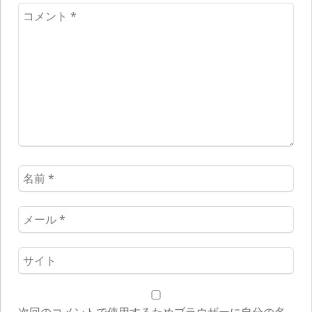
コ
メ
ン
ト
*
名
前
*
メ
ー
ル
ウ
*
ェ
ブ
サ