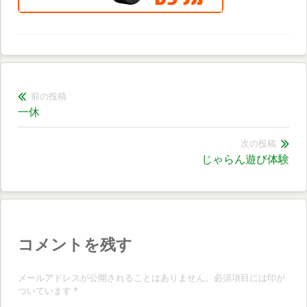
投
前の投稿
前
一休
稿
の
ナ
投
次の投稿
次
じゃらん遊び体験
稿:
ビ
の
ゲ
投
稿:
ー
シ
コメントを残す
ョ
メールアドレスが公開されることはありません。必須項目には印が
ン
ついています
*