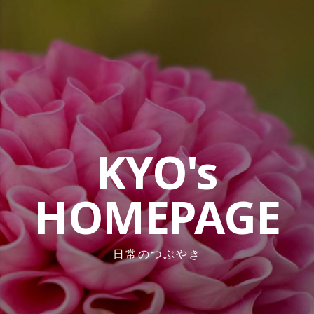
コ
ン
テ
ン
ツ
へ
ス
キ
ッ
KYO's
プ
HOMEPAGE
日常のつぶやき