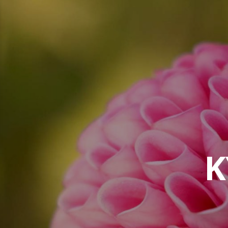
コ
ン
テ
ン
ツ
へ
ス
キ
ッ
プ
K