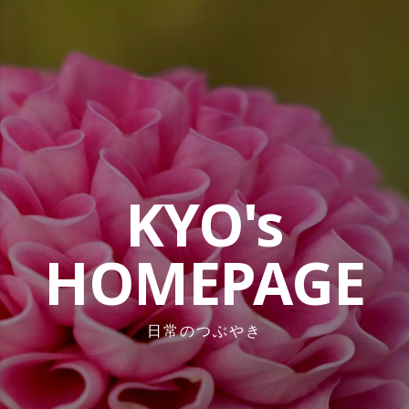
コ
ン
テ
ン
ツ
へ
ス
キ
ッ
KYO's
プ
HOMEPAGE
日常のつぶやき