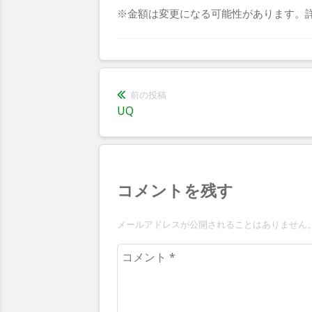
※金額は変更になる可能性があります。
投
前の投稿
前
UQ
稿
の
投
ナ
稿:
ビ
コメントを残す
ゲ
ー
メールアドレスが公開されることはありません
シ
コ
メ
ョ
ン
ン
ト