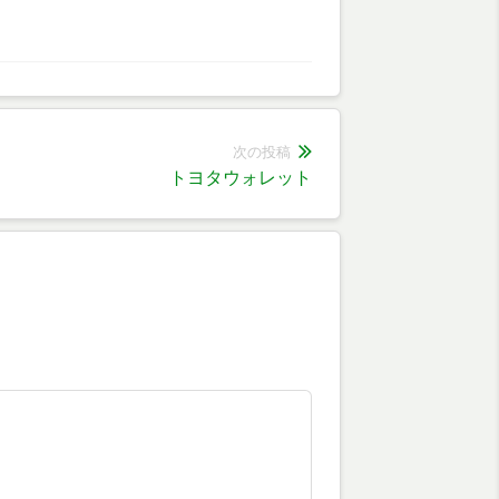
次の投稿
次
トヨタウォレット
の
投
稿: