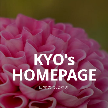
コ
ン
テ
ン
ツ
へ
ス
キ
ッ
KYO's
プ
HOMEPAGE
日常のつぶやき