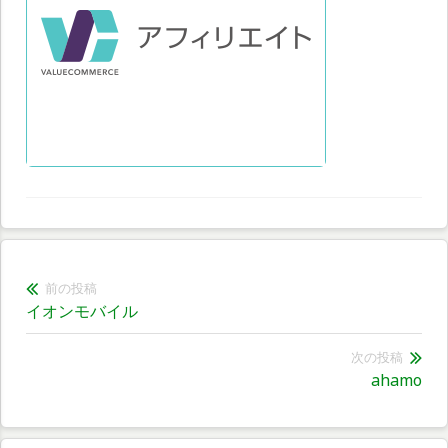
投
前の投稿
前
イオンモバイル
稿
の
ナ
投
次の投稿
次
ahamo
稿:
ビ
の
ゲ
投