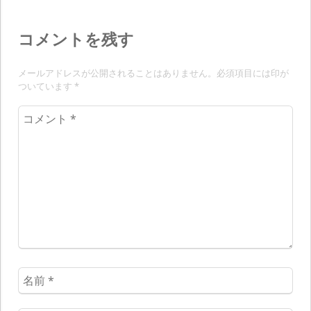
稿:
ー
シ
コメントを残す
ョ
メールアドレスが公開されることはありません。必須項目には印が
ン
ついています
*
コ
メ
ン
ト
*
名
前
*